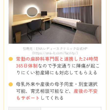
引用元：ENAレディースクリニック公式HP
（https://ena-lc.com/facility/）
常勤の麻酔科専門医と連携した24時間
365日体制
なので予定通りに陣痛が起こ
りにくい初産婦にも対応してもらえる
母乳外来や産後の母子同室・別室選択
可能、育児相談可能など、
産後の不安
もサポート
してくれる