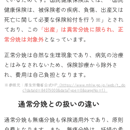
健康保険は、被保険者の疾病、負傷、出産又は
死亡に関して必要な保険給付を行う※」とされ
ており、この
「出産」は異常分娩に限られ、正
常分娩は対象外
となっています。
正常分娩は自然な生理現象であり、病気の治療
とはみなされないため、保険診療から除外さ
れ、費用は自己負担となります。
※参照元：厚生労働省公式HP
（https://www.mhlw.go.jp/web/t_do
c?dataId=84079000&dataType=0&pageNo=1）
通常分娩との扱いの違い
通常分娩も無痛分娩も保険適用外であり、原則
自費となります。また、無痛分娩は、妊婦の希