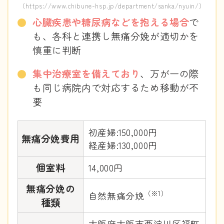
（htt
（https://www.chibune-hsp.jp/department/sanka/nyuin/）
心臓疾患や糖尿病などを抱える場合
で
も、各科と連携し無痛分娩が適切かを
慎重に判断
集中治療室を備えており
、万が一の際
も同じ病院内で対応するため移動が不
要
初産婦:150,000円
無痛分娩費用
経産婦:130,000円
個室料
14,000円
無痛分娩の
（※1）
自然無痛分娩
種類
大阪府大阪市西淀川区福町