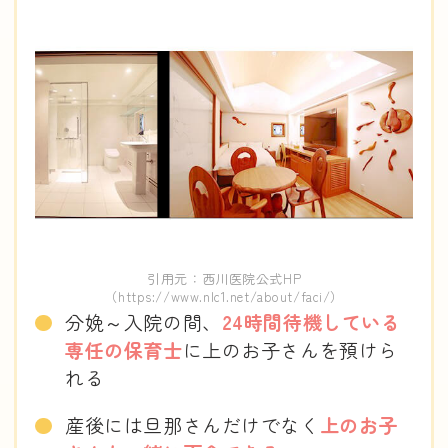
引用元：西川医院公式HP
（https://www.nlc1.net/about/faci/）
分娩～入院の間、
24時間待機している
専任の保育士
に上のお子さんを預けら
れる
産後には旦那さんだけでなく
上のお子