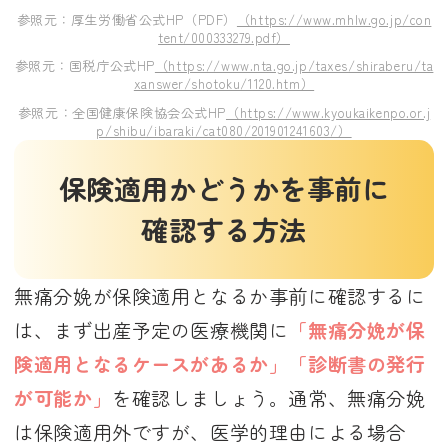
参照元：厚生労働省公式HP（PDF）
（https://www.mhlw.go.jp/con
tent/000333279.pdf）
参照元：国税庁公式HP
（https://www.nta.go.jp/taxes/shiraberu/ta
xanswer/shotoku/1120.htm）
参照元：全国健康保険協会公式HP
（https://www.kyoukaikenpo.or.j
p/shibu/ibaraki/cat080/201901241603/）
保険適用かどうかを事前に
確認する方法
無痛分娩が保険適用となるか事前に確認するに
は、まず出産予定の医療機関に
「無痛分娩が保
険適用となるケースがあるか」「診断書の発行
が可能か」
を確認しましょう。通常、無痛分娩
は保険適用外ですが、医学的理由による場合