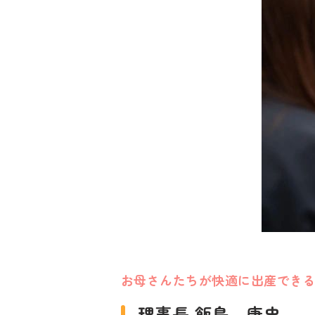
お母さんたちが快適に出産
でき
理事長 飯島 康史