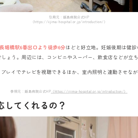
引用元：飯島病院公式HP
（https://iijima-hospital.or.jp/introduction/）
長堀橋駅6番出口より徒歩6分
ほどと好立地。妊娠後期は健診
でしょう。周辺には、コンビニやスーパー、飲食店などが立
スプレイでテレビを視聴できるほか、室内照明と連動させな
参照元：飯島病院公式HP
（https://iijima-hospital.or.jp/introduction/）
応してくれるの？