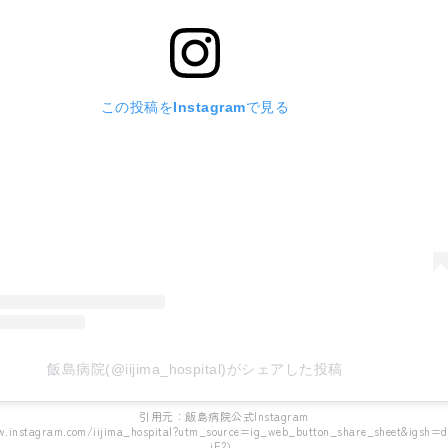
この投稿をInstagramで見る
飯島病院(@iijima_hospital)がシェアした投稿
引用元：飯島病院公式Instagram
.instagram.com/iijima_hospital?utm_source=ig_web_button_share_sheet&igsh=
jE2）