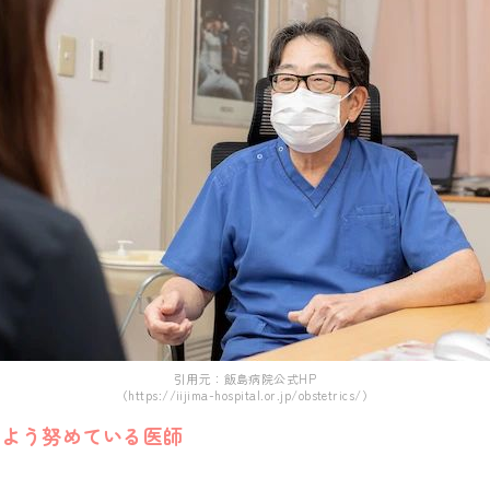
引用元：飯島病院公式HP
（https://iijima-hospital.or.jp/obstetrics/）
るよう努めている医師