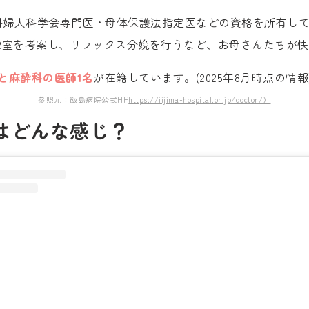
科婦人科学会専門医・母体保護法指定医などの資格を所有し
R室を考案し、リラックス分娩を行うなど、お母さんたちが
と麻酔科の医師1名
が在籍しています。(2025年8月時点の情報
参照元：飯島病院公式HP
https://iijima-hospital.or.jp/doctor/）
は
どんな感じ？