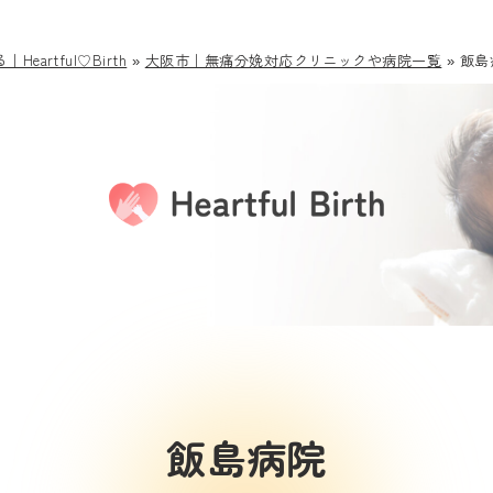
rtful♡Birth
»
大阪市｜無痛分娩対応クリニックや病院一覧
»
飯島
飯島病院