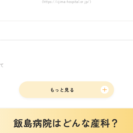
（https://iijima-hospital.or.jp/）
て
もっと見る
飯島病院はどんな産科？