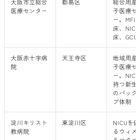
大阪市立総合
都島区
総合周産
医療センター
子医療セ
ー。MFIC
床、NICU
床、GCU
大阪赤十字病
天王寺区
地域周産
院
子医療セ
ー。NIC
持つ新生
のバック
プ体制
淀川キリスト
東淀川区
NICUを
教病院
るウィメ