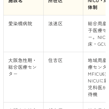
施設名
所在区
NICU・
体制
愛染橋病院
浪速区
総合周産
子医療セ
ー。NICU
床・GCU
大阪急性期・
住吉区
地域周産
総合医療セン
療センタ
ター
MFICU6
NICUに
児科医が
待機