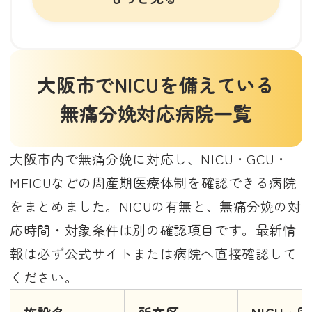
院を選ぶときのポイント
大阪市でNICUを備えている無
痛分娩対応病院
大阪市でNICUを備えている
要確認・別枠候補の施設
NICUがある無痛分娩対応病院
無痛分娩対応病院一覧
はどんな人に向いている？
NICUがある病院を選ぶときの
大阪市内で無痛分娩に対応し、NICU・GCU・
注意点
MFICUなどの周産期医療体制を確認できる病院
NICUを備えた無痛分娩対応病
をまとめました。NICUの有無と、無痛分娩の対
院を比較するときのチェックリ
応時間・対象条件は別の確認項目です。最新情
スト
報は必ず公式サイトまたは病院へ直接確認して
まとめ
ください。