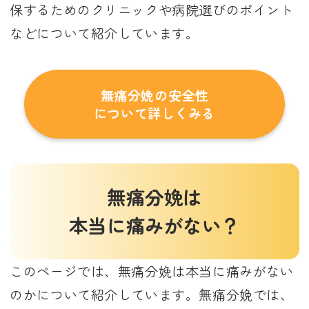
きる？
保するためのクリニックや病院選びのポイント
無痛分娩で後悔することはあ
などについて紹介しています。
る？
無痛分娩にNICU（新生児集中
治療室）は必ず必要？
無痛分娩の安全性
計画分娩での無痛分娩はどんな
について詳しくみる
人におすすめ？
陣痛が来た後でも無痛分娩に切
り替えられる？
無痛分娩は
無痛分娩のバースプランとは？
本当に痛みがない？
無痛分娩の立ち会いは自然分娩
と違う？
このページでは、無痛分娩は本当に痛みがない
のかについて紹介しています。無痛分娩では、