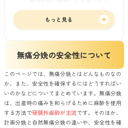
無痛分娩の病院による違いは？
無痛分娩時の助産師の役割
無痛分娩時の入院日数は？
もっと見る
無痛分娩の副作用
無痛分娩による赤ちゃんへのリ
スクは？
無痛分娩の安全性について
無痛分娩に「後遺症」は残る
の？
無痛分娩の麻酔とは？
このページでは、無痛分娩とはどんなものなの
無痛分娩中の緊急時はどうな
か、また、安全性を確保するにはどうすればい
る？
いのかなどについてまとめています。無痛分娩
初産で無痛分娩をするとリスク
は、出産時の痛みを和らげるために麻酔を使用
がある？
する方法で
硬膜外麻酔が主流
です。そのほか、
二人目の出産でも無痛分娩はで
計画分娩と自然無痛分娩の違いや、安全性を確