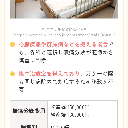
引用元：千船病院公式HP
（htt
（https://www.chibune-hsp.jp/department/sanka/nyuin/）
心臓疾患や糖尿病などを抱える場合
で
も、各科と連携し無痛分娩が適切かを
慎重に判断
集中治療室を備えており
、万が一の際
も同じ病院内で対応するため移動が不
要
初産婦:150,000円
無痛分娩費用
経産婦:130,000円
個室料
14,000円