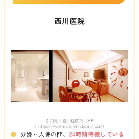
西川医院
引用元：西川医院公式HP
（https://www.nlc1.net/about/faci/）
分娩～入院の間、
24時間待機している