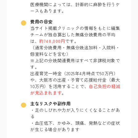
医療機関によっては、計画的に麻酔を行うケ
ースもあります。
費用の目安
当サイト掲載クリニックの情報をもとに編集
チームが独自算出した無痛分娩費用の平均
は、
約748,000円
です。
（通常分娩費用・無痛分娩追加料・入院料・
個室料などを含む）
※上記の分娩関連費用はすべて非課税対象で
す。
出産育児一時金（2025年4月時点で50万円）
や、大阪市の出産・子育て応援給付金（最大
10万円）を活用することで、
自己負担の軽減
が見込まれます
。
主なリスクや副作用
・足のしびれや力が入りにくくなることがあ
る
・血圧低下、かゆみ、頭痛、発熱などの症状
が生じる場合があります